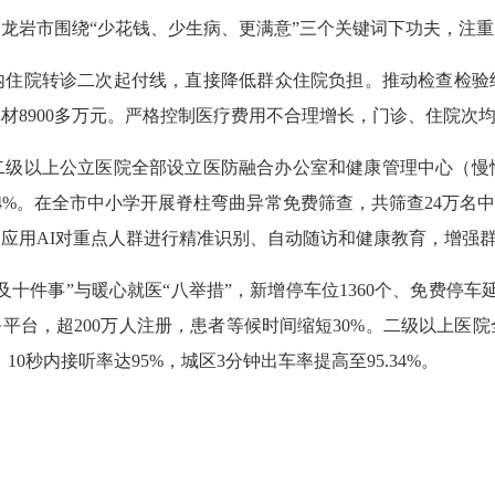
市围绕“少花钱、少生病、更满意”三个关键词下功夫，注重从“
院转诊二次起付线，直接降低群众住院负担。推动检查检验结果
材8900多万元。严格控制医疗费用不合理增长，门诊、住院次
以上公立医院全部设立医防融合办公室和健康管理中心（慢
4%。在全市中小学开展脊柱弯曲异常免费筛查，共筛查24万名中
应用AI对重点人群进行精准识别、自动随访和健康教育，增强
件事”与暖心就医“八举措”，新增停车位1360个、免费停车延
务平台，超200万人注册，患者等候时间缩短30%。二级以上
10秒内接听率达95%，城区3分钟出车率提高至95.34%。