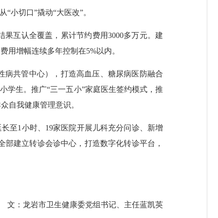
小切口”撬动“大医改”。
互认全覆盖，累计节约费用3000多万元。建
均费用增幅连续多年控制在5%以内。
性病共管中心），打造高血压、糖尿病医防融合
小学生。推广“三一五小”家庭医生签约模式，推
群众自我健康管理意识。
长至1小时、19家医院开展儿科充分问诊、新增
医院全部建立转诊会诊中心，打造数字化转诊平台，
文：龙岩市卫生健康委党组书记、主任蓝凯英