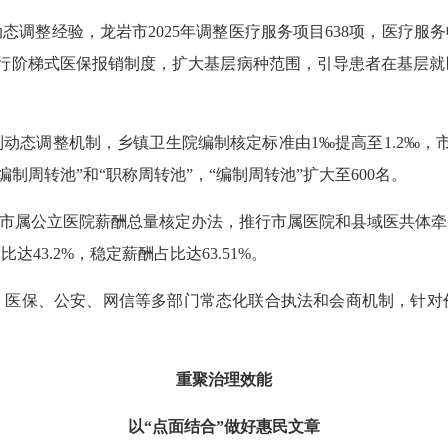
经验，龙岩市2025年调整医疗服务项目638项，医疗服务收入
实行阶梯式医保报销制度，扩大基层病种范围，引导患者在基层就
调整机制，乡镇卫生院编制核定标准由1‰提高至1.2‰，市
编制周转池”和“职称周转池”，“编制周转池”扩大至600名。
市属公立医院薪酬总量核定办法，推行市属医院和县域医共体牵
43.2%，稳定薪酬占比达63.51%。
保、公安、网信等多部门常态化联合执法和会商机制，针对
重聚治理效能
以“点面结合”做好惠民文章