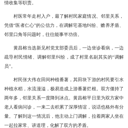
情收集等职责。
村医常年走村入户，最了解村民家庭情况、邻里关系，
凭借“医者仁心”的公信力，在调解宅基地纠纷、赡养矛盾、
邻里口角等问题时，往往能事半功倍。
黄昌榕当选新见村党支部委员后，一边坐诊看病，一边
疏导村民情绪、调解邻里纠纷，成了村里名副其实的“调解
员”。
村民张大伟在田间种植番薯，其田块下游的村民要引水
种植水稻，水流漫溢，极易造成上游番薯烂根。双方僵持了
两年多，邻里关系一度降到冰点。黄昌榕平日里为双方家中
老人看病问诊，一来二去积累了深厚情谊，说话也格外有分
量。了解到这一情况后，他主动上门调解，拉着两家人坐在
一起拉家常、讲道理，化解了双方的矛盾。