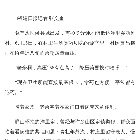
□福建日报记者 张文奎
驱车从闽侯县城出发，需40多分钟才能抵达洋里乡新见
村。6月15日，在村卫生所宽敞明亮的诊室里，村医黄昌榕
正在给年近八旬的余朝房量血压。
“老余啊，高压156有点高了，降压药要按时吃呀。”
“现在卫生所能直接刷医保卡，拿药也方便，平常都有
吃药。”
唠着家常，老余夸着在家门口看病带来的便利。
群山环抱的洋里乡，曾经与许多山区乡镇类似，群众面
临着看病难的共性问题：青壮年外流，村庄里留守老人、慢