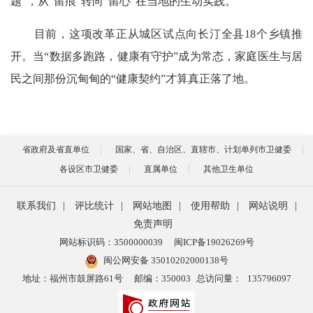
题”，从“留痕”转向“留心”在当地的生动实践。
目前，这项改革正从城区试点向长汀全县18个乡镇推
开。当“数据多跑路，健康有守护”成为常态，家庭医生与居
民之间那份沉甸甸的“健康契约”才算真正落了地。
省政府及省直单位
国家、省、自治区、直辖市、计划单列市卫健委
各设区市卫健委
直属单位
其他卫生单位
联系我们
|
评比统计
|
网站地图
|
使用帮助
|
网站说明
|
免责声明
网站标识码：3500000039
闽ICP备19026269号
闽公网安备 35010202000138号
地址：福州市鼓屏路61号
邮编：350003
总访问量：
135796097