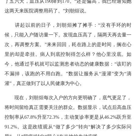
了五六天，血压从190降到170。“还是偏高，我已经通知她
这两天来医院调整用药了。”刘朝烜说。
讲起以前的日子，刘朝烜摊了摊手：“没有手环的时
候，只能入户随访量一下。发现血压高了，隔两天再去量一
次，再调整方案。”来来回回，耗在路上的是时间，搁在心
里的却是牵挂。病人到底控制得怎么样？他心里没底。如
今，他通过手机就可以监测患者动态的健康数据：“该盯的
不漏掉，该跑的不用白跑。”数据让服务从“漫灌”变为“滴
灌”，真正做到了以人民健康为中心。
现在，刘朝烜每次入户的方向更明确了，底气更足了，
将时间留给真正需要关注的群众。数据显示，试点后高血压
控制率从67.8%升至72.3%，主动复诊率更是从46.2%跃升至
91.2%。这是政绩观从“做了多少”转向“解决了多少实际问