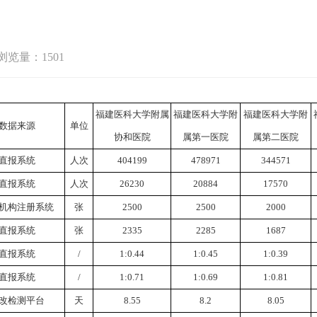
浏览量：1501
福建医科大学附属
福建医科大学附
福建医科大学附
数据来源
单位
协和医院
属第一医院
属第二医院
直报系统
人次
404199
478971
344571
直报系统
人次
26230
20884
17570
机构注册系统
张
2500
2500
2000
直报系统
张
2335
2285
1687
直报系统
/
1:0.44
1:0.45
1:0.39
直报系统
/
1:0.71
1:0.69
1:0.81
改检测平台
天
8.55
8.2
8.05