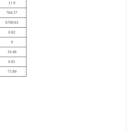
11.9
704.57
6799.81
0.82
0
16.48
6.81
75.89