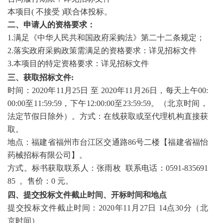
本项目
( 不接受 )联合体投标。
二、申请人的资格要求：
1.满足《中华人民共和国政府采购法》第二十二条规定；
2.落实政府采购政策需满足的资格要求：详见招标文件
3.本项目的特定资格要求：详见招标文件
三、获取招标文件
:
时间：
2020年
11
月
25
日
至
2020年
11
月
26
日，每天上午
00:
00:00至11:59:59，下午12:00:00至23:59:59。（北京时间，
法定节假日除外）
。
方式：在线获取
或至代理机构直接获
取。
地点：福建省福州市台江区交通路
86号二楼【福建省福怡
药械招标有限公司】。
方式。
标书
获取
联系人：张雨枚
联系电话：
0591-835691
85 。
售价：
0 元
。
四、
提交投标文件截止时间、开标时间和地点
提交投标文件截止时间：
2020年11月
27
日
14
点
3
0分（北
京时间）