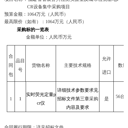
CR设备集中采购项目
预算金额：
1064
万元（人民币）
最高限价（如有）：
1064
万元（人民币）
采购标的一览表
金额单位：人民币万元
合
允许
品目
同
货物名称
主要技术规格
数量
号
进口
包
详细技术参数要求见
实时荧光定量p
56台
1
1
招标文件第三章
采购
是
cr仪
内容及要求
合同履行期限：详见招标文件