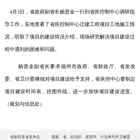
4月3日，省政府副省长杨贤金
一行
到省疾控制中心调研指
导工作
，
实地查看了
省疾控制中心
迁建工程项目工地施工情
况，听取了项目的建设情况介绍，现场研究解决项目建设过
程中遇到的困难和问题。
杨贤金
副
省长要求
福州市
政府、
省财政厅、省发改
委、省卫计委继续
对
项目
建设
给予支持，
省
疾控
中心
要
制定
项目
建设
时间表，
挂图
作战
，
进一步
加快项目建设进度。
（
规划
与
信息
处
）
省政府及省直单位
国家、省、自治区、直辖市、计划单列市卫健委