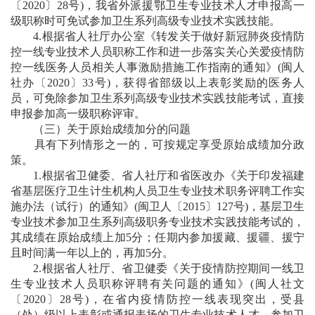
〔2020〕28号)，我省外派援鄂卫生专业技术人才申报高一
级职称时可免试参加卫生系列高级专业技术实践技能。
4.根据省人社厅办公室《转发关于做好新冠肺炎疫情防
控一线专业技术人员职称工作和进一步落实关心关爱疫情防
控一线医务人员相关人事激励措施工作指南的通知》(闽人
社办〔2020〕33号)，获得省部级以上表彰奖励的医务人
员，可免除参加卫生系列高级专业技术实践技能考试，直接
申报参加高一级职称评审。
（三）关于原始成绩加分的问题
具有下列情形之一的，可按规定享受原始成绩加分政
策。
1.根据省卫健委、省人社厅和省医改办《关于印发福建
省基层医疗卫生计生机构人员卫生专业技术职务评聘工作实
施办法（试行）的通知》(闽卫人〔2015〕127号)，基层卫生
专业技术参加卫生系列高级职务专业技术实践技能考试的，
其成绩在原始成绩上加5分；任期内参加援藏、援疆、援宁
且时间满一年以上的，再加5分。
2.根据省人社厅、省卫健委《关于疫情防控期间一线卫
生专业技术人员职称评聘有关问题的通知》(闽人社文
〔2020〕28号)，在省内疫情防控一线表现突出，受县
（处）级以上表彰或通报表扬的卫生专业技术人才，参加卫