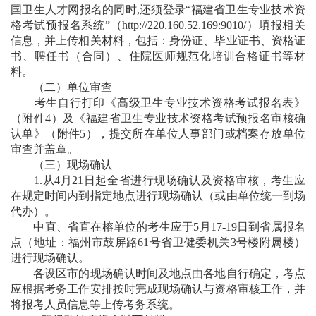
国卫生人才网报名的同时,还须登录“福建省卫生专业技术资
格考试预报名系统”（
http://220.160.52.169:9010/
）填报相关
信息，并上传相关材料，包括：身份证、毕业证书、资格证
书、聘任书（合同）、住院医师规范化培训合格证书等材
料。
（二）单位审查
考生自行打印《高级卫生专业技术资格考试报名表》
（附件4）及《福建省卫生专业技术资格考试预报名审核确
认单》（附件5），提交所在单位人事部门或档案存放单位
审查并盖章。
（三）现场确认
1.从4月21日起全省进行现场确认及资格审核，考生应
在规定时间内到指定地点进行现场确认（或由单位统一到场
代办）。
中直、省直在榕单位的考生应于5月17-19日到省属报名
点（地址：福州市鼓屏路61号省卫健委机关3号楼附属楼）
进行现场确认。
各设区市的现场确认时间及地点由各地自行确定，考点
应根据考务工作安排按时完成现场确认与资格审核工作，并
将报考人员信息等上传考务系统。