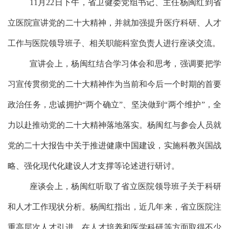
11月
22
日下午，
省卫健委党组书记、主任杨闽红到省
立医院
宣讲党的二十大精神，并就
加强提升医疗科研、人才
工作与医院领导班子、相关职能科室负责人
进行座谈交流。
宣讲会上，杨闽红结合学习体会和思考，
强调要把学
习宣传贯彻党的二十大精神作为当前和今后一个时期的首要
政治任务，忠诚拥护
“两个确立”、坚决做到“两个维护”，全
力以赴推动党的二十大精神落地落实。
杨闽红与参会人员就
党的二十大报告中关于推进健康中国建设，实施科教兴国战
略、强化现代化建设人才支撑等论述进行研讨。
座谈会上，杨闽红听取了省立医院领导班子关于科研
和人才工作现状分析。杨闽红指出，近几年来，省立医院注
重高层次人才引进，在人才培养和医学科研等方面取得不少