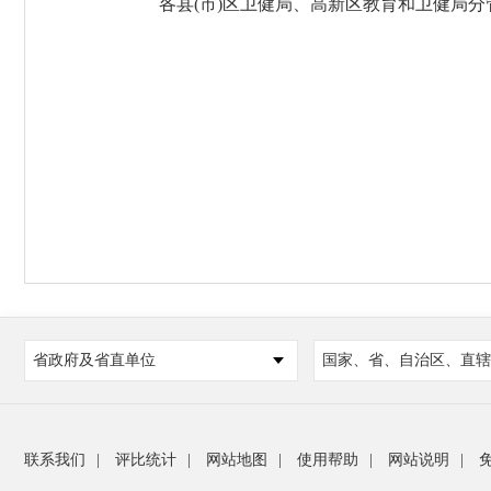
各县(市)区卫健局、高新区教育和卫健局分管
省政府及省直单位
国家、省、自治区、直辖
联系我们
|
评比统计
|
网站地图
|
使用帮助
|
网站说明
|