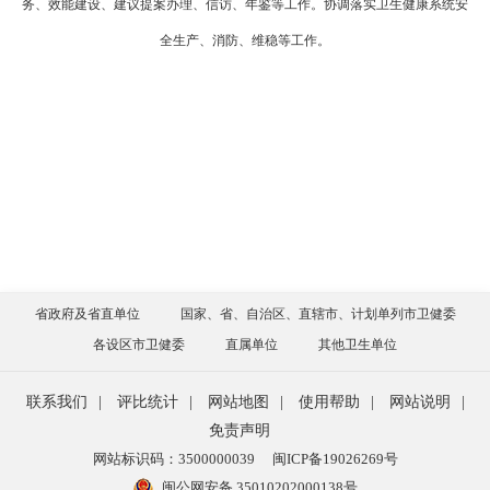
务、效能建设、建议提案办理、信访、年鉴等工作。协调落实卫生健康系统安
全生产、消防、维稳等工作。
省政府及省直单位
国家、省、自治区、直辖市、计划单列市卫健委
各设区市卫健委
直属单位
其他卫生单位
联系我们
|
评比统计
|
网站地图
|
使用帮助
|
网站说明
|
免责声明
网站标识码：3500000039
闽ICP备19026269号
闽公网安备 35010202000138号