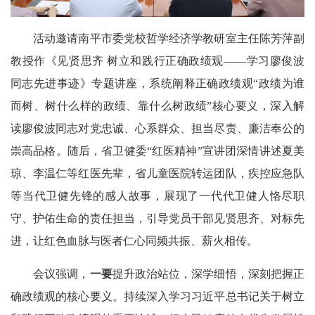
活动邀请南平市委党校哲学经济学教研室主任陈芳萍副
教授作《见贤思齐 树立和践行正确政绩观——学习廖俊波
同志先进事迹》专题讲座，系统阐释正确政绩观“政绩为谁
而树、树什么样的政绩、靠什么树政绩”核心要义，深入解
读廖俊波同志对党忠诚、心系群众、担当尽责、廉洁奉公的
崇高品格。随后，省卫健委“红医精神”宣讲团深情讲述夏美
琼、李温仁等红医先辈，省儿童医院转运团队，疾控应急队
等当代卫健先锋的感人故事，展现了一代代卫健人恪尽职
守、护佑生命的责任担当，引导党员干部见贤思齐、对标先
进，让红色血脉与医者仁心同频共振、薪火相传。
会议强调，
一要
提升政治站位，深学细悟，深刻把握正
确政绩观的核心要义。持续深入学习习近平总书记关于树立