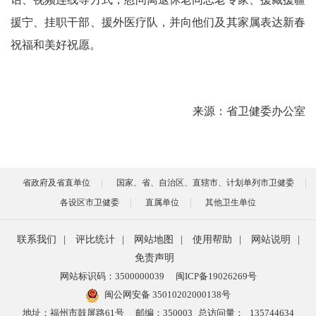
援宁、挂职干部、援外医疗队，并向他们及其家属表达新春
祝福和美好祝愿。
来源：省卫健委办公室
省政府及省直单位
国家、省、自治区、直辖市、计划单列市卫健委
各设区市卫健委
直属单位
其他卫生单位
联系我们
|
评比统计
|
网站地图
|
使用帮助
|
网站说明
|
免责声明
网站标识码：3500000039
闽ICP备19026269号
闽公网安备 35010202000138号
地址：福州市鼓屏路61号
邮编：350003
总访问量：
135744634