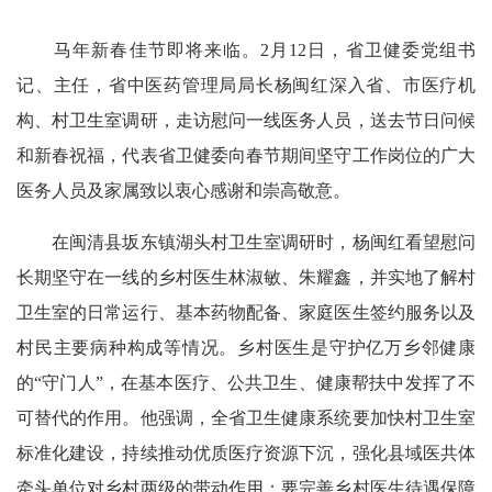
马年新春佳节即将来临。2月12日，省卫健委党组书
记、主任，省中医药管理局局长杨闽红深入省、市医疗机
构、村卫生室调研，走访慰问一线医务人员，送去节日问候
和新春祝福，代表省卫健委向春节期间坚守工作岗位的广大
医务人员及家属致以衷心感谢和崇高敬意。
在闽清县坂东镇湖头村卫生室调研时，杨闽红看望慰问
长期坚守在一线的乡村医生林淑敏、朱耀鑫，并实地了解村
卫生室的日常运行、基本药物配备、家庭医生签约服务以及
村民主要病种构成等情况。乡村医生是守护亿万乡邻健康
的“守门人”，在基本医疗、公共卫生、健康帮扶中发挥了不
可替代的作用。他强调，全省卫生健康系统要加快村卫生室
标准化建设，持续推动优质医疗资源下沉，强化县域医共体
牵头单位对乡村两级的带动作用；要完善乡村医生待遇保障