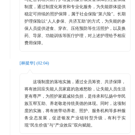
制度，通过制度化筹资和专业化服务，为失能群体提供
稳定可持续的照护保障，属于社会保险“第六险”。长期
护理保险以“人人参保、共济互助”的方式，为失能的参
保人员提供进食、穿衣、压疮预防等生活照护，以及换
药、导尿、功能训练等医疗护理，对上述护理给予相应
费用保障。
[
林挺华
] (
02:04
)
这项制度的落地实施，通过全员筹资、共济保障，
将有效回应失能人员家庭的急难愁盼，让失能人员生活
更有尊严，为照护家庭减轻负担，是传承和弘扬中华民
族互帮互助、养老敬老传统美德的体现。同时，这项制
度的实施，将有效带动养老、照护、服务机构等多种服
务业态发展，促进银发产业链转型升级，有利于实
现“民生价值”与“产业效应”双向赋能。